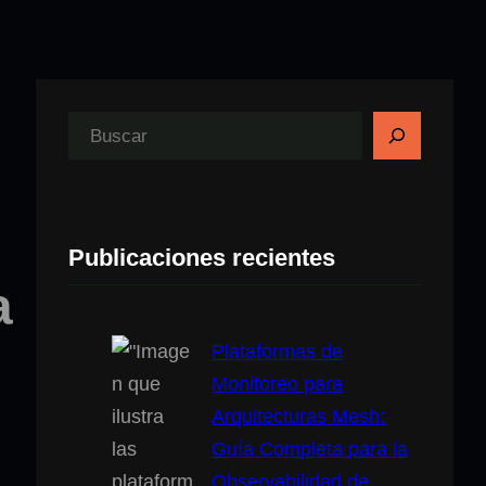
B
u
s
c
Publicaciones recientes
a
a
r
Plataformas de
Monitoreo para
Arquitecturas Mesh:
Guía Completa para la
Observabilidad de