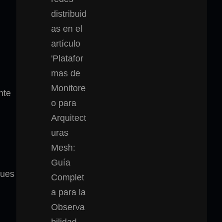
nte
ques