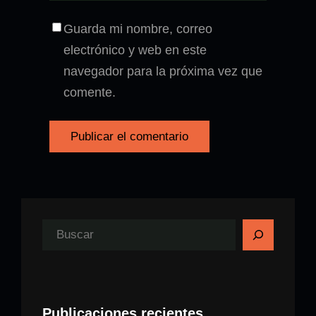
Guarda mi nombre, correo
electrónico y web en este
navegador para la próxima vez que
comente.
B
u
s
c
Publicaciones recientes
a