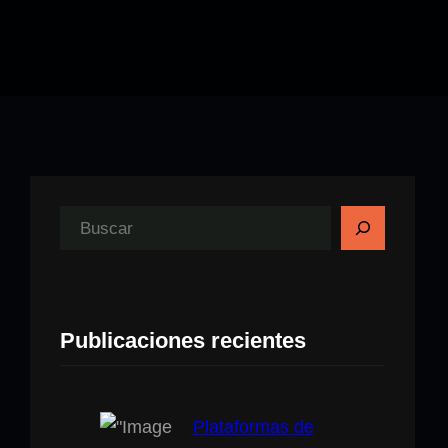
B
u
s
c
Publicaciones recientes
a
r
Plataformas de